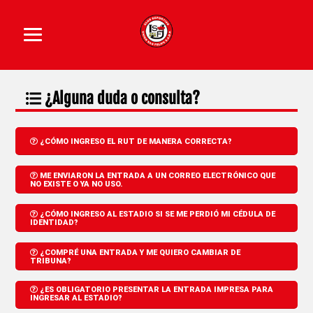
¿Alguna duda o consulta?
¿CÓMO INGRESO EL RUT DE MANERA CORRECTA?
ME ENVIARON LA ENTRADA A UN CORREO ELECTRÓNICO QUE
NO EXISTE O YA NO USO.
¿CÓMO INGRESO AL ESTADIO SI SE ME PERDIÓ MI CÉDULA DE
IDENTIDAD?
¿COMPRÉ UNA ENTRADA Y ME QUIERO CAMBIAR DE
TRIBUNA?
¿ES OBLIGATORIO PRESENTAR LA ENTRADA IMPRESA PARA
INGRESAR AL ESTADIO?